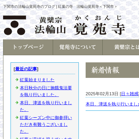
下関市の法輪山覚苑寺のブログ | 紅葉の寺 法輪山覚苑寺＜下関市＞
トップページ
覚苑寺について
黄檗宗と
[
最近の記事
]
紅葉始まりました
本日秋分の日に施餓鬼法要
2025年02月13日 [
日々雑感
を執り行いました。
本日、津送を執り行いまし
本日、津送を執り行いまし
た。
紅葉シーズン中に御参拝い
ただき有難うございまし
た。